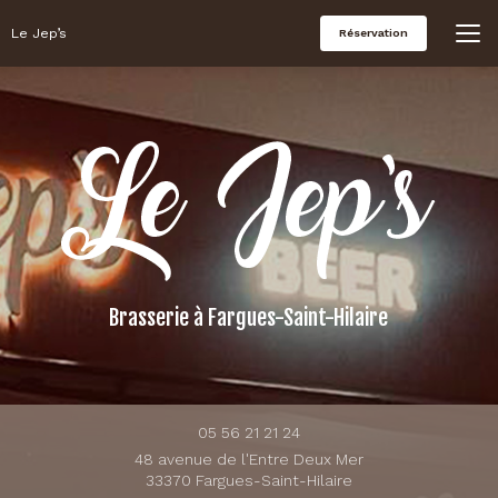
Aller
au
Le Jep’s
Réservation
contenu
principal
Brasserie
à Fargues-Saint-Hilaire
05 56 21 21 24
48 avenue de l'Entre Deux Mer
33370 Fargues-Saint-Hilaire