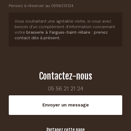
Pensez à réserver au 0556212124
Vous souhaitant une agréable visite, si vous avez
besoin d'un complément d'information concernant
votre
brasserie
à Fargues-Saint-Hilaire
:
prenez
contact dès à présent
.
Contactez-nous
05 56 21 21 24
Envoyer un message
Partagez cette page