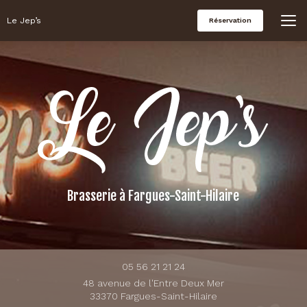
Aller
au
Le Jep’s
Réservation
contenu
principal
Brasserie
à Fargues-Saint-Hilaire
05 56 21 21 24
48 avenue de l'Entre Deux Mer
33370 Fargues-Saint-Hilaire