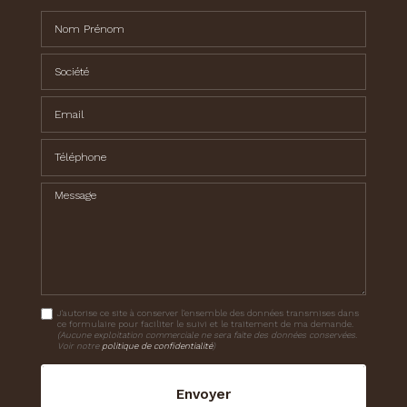
Nom Prénom
Société
Email
Téléphone
Message
J'autorise ce site à conserver l'ensemble des données transmises dans
ce formulaire pour faciliter le suivi et le traitement de ma demande.
(Aucune exploitation commerciale ne sera faite des données conservées.
Voir notre
politique de confidentialité
)