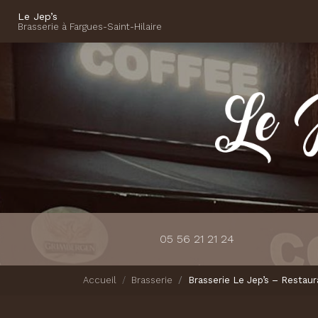
Navigation principale
Aller
Le Jep’s
au
Brasserie à Fargues-Saint-Hilaire
contenu
principal
05 56 21 21 24
Accueil
Brasserie
Brasserie Le Jep’s – Restaur