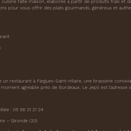
isine faite maison, élaborée à partir de produits frais et de
isons pour vous offrir des plats gourmands, généreux et auth
.
urant
h
 un restaurant à Fargues-Saint-Hilaire, une brasserie convivi
n moment agréable près de Bordeaux, Le Jep’s est l’adresse i
llée : 05 56 21 21 24
ire – Gironde (33)