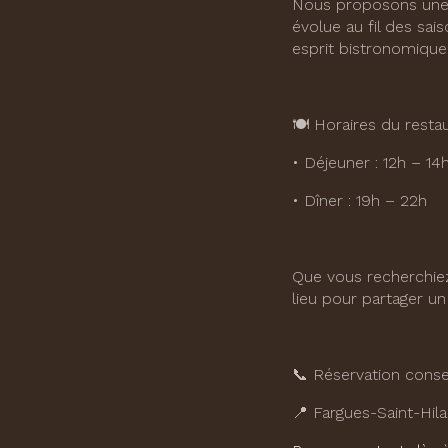
Nous proposons une cu
évolue au fil des sa
esprit bistronomique
🍽️ Horaires du resta
• Déjeuner : 12h – 14
• Dîner : 19h – 22h
Que vous recherchiez
lieu pour partager u
📞 Réservation consei
📍 Fargues-Saint-Hila