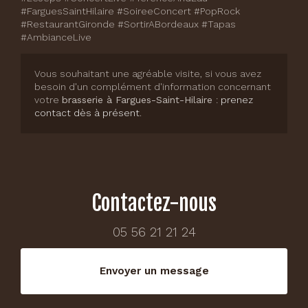
#FarguesSaintHilaire #SoireeConcert #PopRock
#RestaurantGironde #SortirABordeaux #Tapas
#AmbianceLive
Vous souhaitant une agréable visite, si vous avez
besoin d'un complément d'information concernant
votre
brasserie
à Fargues-Saint-Hilaire
:
prenez
contact dès à présent
.
Contactez-nous
05 56 21 21 24
Envoyer un message