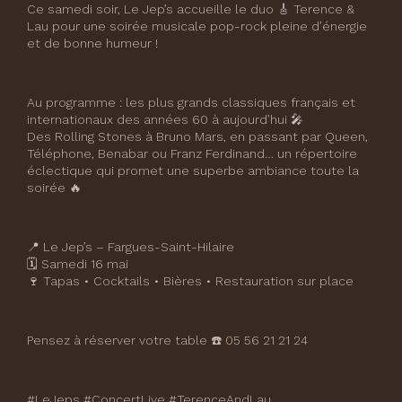
Ce samedi soir, Le Jep’s accueille le duo 🎸 Terence &
Lau pour une soirée musicale pop-rock pleine d’énergie
et de bonne humeur !
Au programme : les plus grands classiques français et
internationaux des années 60 à aujourd’hui 🎤
Des Rolling Stones à Bruno Mars, en passant par Queen,
Téléphone, Benabar ou Franz Ferdinand… un répertoire
éclectique qui promet une superbe ambiance toute la
soirée 🔥
📍 Le Jep’s – Fargues-Saint-Hilaire
🗓 Samedi 16 mai
🍷 Tapas • Cocktails • Bières • Restauration sur place
Pensez à réserver votre table ☎️ 05 56 21 21 24
#LeJeps #ConcertLive #TerenceAndLau