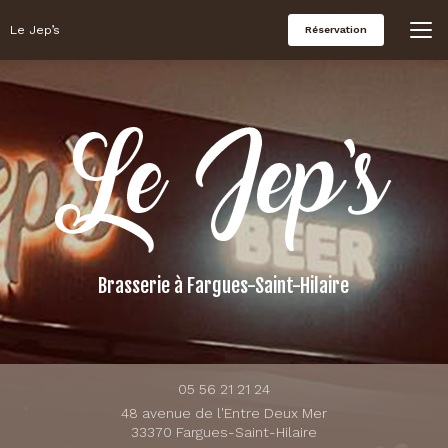
Aller
au
Le Jep’s
Réservation
contenu
principal
Brasserie
à Fargues-Saint-Hilaire
05 56 21 21 24
48 avenue de l'Entre Deux Mer
33370 Fargues-Saint-Hilaire