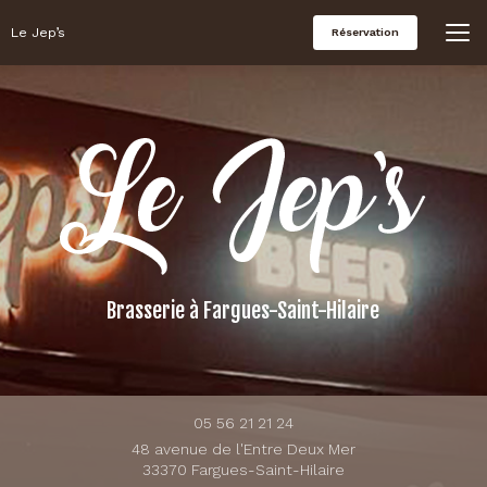
Aller
au
Le Jep’s
Réservation
contenu
principal
Brasserie
à Fargues-Saint-Hilaire
05 56 21 21 24
48 avenue de l'Entre Deux Mer
33370 Fargues-Saint-Hilaire