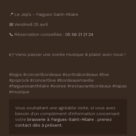
📍 Le Jep’s – Fargues Saint-Hilaire
📅 Vendredi 25 avril
📞 Réservation conseillée :
05 56 21 21 24
👉 Viens passer une soirée musique & plaisir avec nous !
#lejps #concertbordeaux #sortirabordeaux #live
#poprock #concertlive #bordeauxmaville
#farguessainthilaire #soiree #restaurantbordeaux #tapas
#musique
Vous souhaitant une agréable visite, si vous avez
besoin d'un complément d'information concernant
votre
brasserie
à Fargues-Saint-Hilaire
:
prenez
contact dès à présent
.