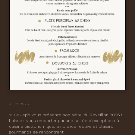
31-12-2025
✨ Le Jep’s vous présente son Menu du Réveillon 2026 !
Laissez-vous emporter par une soirée d’exception où
cuisine bistronomique, ambiance festive et plaisirs
gourmands se rencontrent.