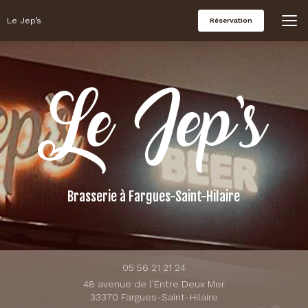
Aller
au
Le Jep’s
Réservation
contenu
principal
Brasserie
à Fargues-Saint-Hilaire
05 56 21 21 24
48 avenue de l'Entre Deux Mer
33370 Fargues-Saint-Hilaire