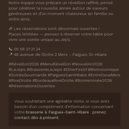
Notre équipe vous prépare un réveillon raffiné, pensé
pour célébrer la nouvelle année autour de saveurs
généreuses et d’un moment chaleureux en famille ou
entre amis.
🎉 Les réservations sont désormais ouvertes !
Places limitées — pensez à réserver votre table pour
vivre une soirée unique au Jep’s.
📞 05 56 21 21 24
📍 48 avenue de l’Entre 2 Mers – Fargues St-Hilaire
#Réveillon2026 #MenuRéveillon #NouvelAn2026
#LeJeps #BrasserieLeJeps #DînerFestif #Bistronomique
#SoiréeGourmande #FarguesSaintHilaire #EntreDeuxMers
#RiveDroite #BordeauxRiveDroite #BonneAnnée2026
#RéservationsOuvertes
Vous souhaitant une agréable visite, si vous avez
besoin d'un complément d'information concernant
votre
brasserie
à Fargues-Saint-Hilaire
:
prenez
contact dès à présent
.