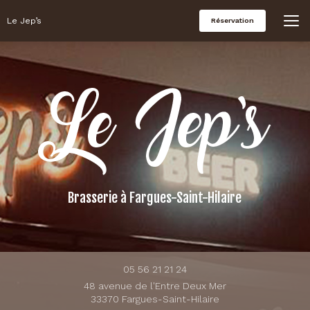
Aller
au
Le Jep’s
Réservation
contenu
principal
Brasserie
à Fargues-Saint-Hilaire
05 56 21 21 24
48 avenue de l'Entre Deux Mer
33370 Fargues-Saint-Hilaire