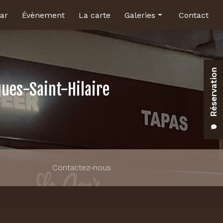
ar
Évènement
La carte
Galeries
Contact
Brasserie
Bar
Réservation
Salle pour évènement
gues-Saint-Hilaire
Contactez-nous