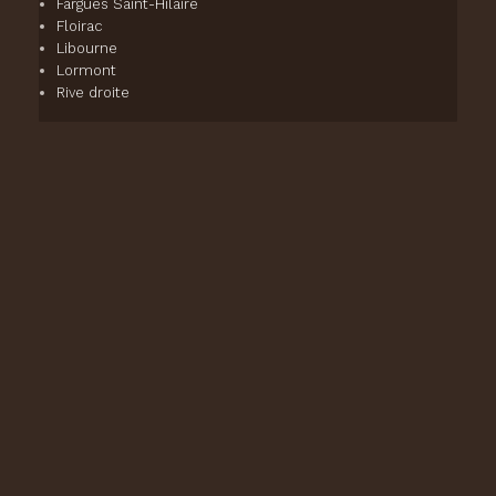
Fargues Saint-Hilaire
Floirac
Libourne
Lormont
Rive droite