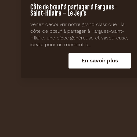
Côte de bœuf à partager à Fargues-
Saint-Hilaire – Le Jep’s
Venez découvrir notre grand classique : la
côte de bœuf à partager à Fargues-Saint-
Hilaire, une pièce généreuse et savoureuse,
idéale pour un moment c...
En savoir plus