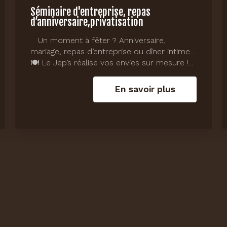
Séminaire d'entreprise, repas
d’anniversaire,privatisation
Un moment à fêter ? Anniversaire,
mariage, repas d’entreprise ou dîner intime…
🍽️ Le Jep’s réalise vos envies sur mesure !...
En savoir plus