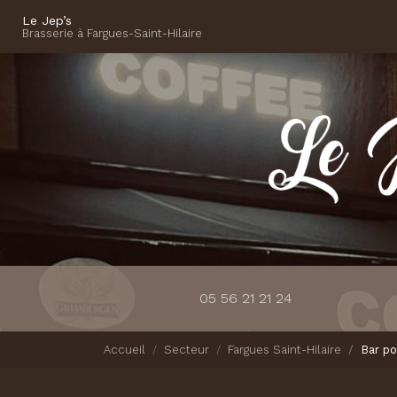
Navigation principale
Aller
Le Jep’s
au
Brasserie à Fargues-Saint-Hilaire
contenu
principal
05 56 21 21 24
Accueil
Secteur
Fargues Saint-Hilaire
Bar po