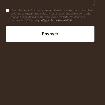
J'autorise ce site à conserver l'ensemble des données transmises dans
ce formulaire pour faciliter le suivi et le traitement de ma demande.
(Aucune exploitation commerciale ne sera faite des données
conservées. Voir notre
politique de confidentialité
)