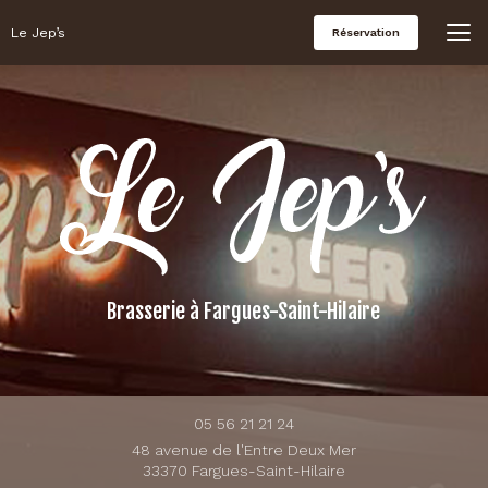
Aller
au
Le Jep’s
Réservation
contenu
principal
Brasserie
à Fargues-Saint-Hilaire
05 56 21 21 24
48 avenue de l'Entre Deux Mer
33370 Fargues-Saint-Hilaire