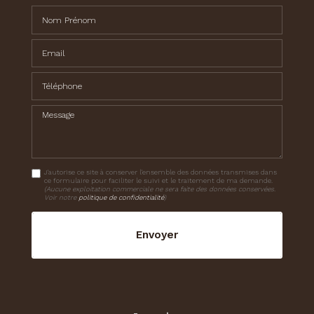
Nom Prénom
Email
Téléphone
Message
J'autorise ce site à conserver l'ensemble des données transmises dans
ce formulaire pour faciliter le suivi et le traitement de ma demande.
(Aucune exploitation commerciale ne sera faite des données conservées.
Voir notre
politique de confidentialité
)