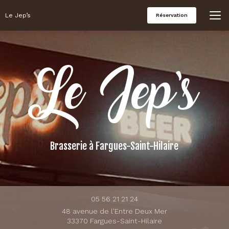
Aller
au
Le Jep’s
Réservation
contenu
principal
Brasserie
à Fargues-Saint-Hilaire
05 56 21 21 24
48 avenue de l'Entre Deux Mer
33370 Fargues-Saint-Hilaire