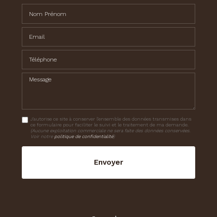
Nom Prénom
Email
Téléphone
Message
J'autorise ce site à conserver l'ensemble des données transmises dans
ce formulaire pour faciliter le suivi et le traitement de ma demande.
(Aucune exploitation commerciale ne sera faite des données conservées.
Voir notre
politique de confidentialité
)