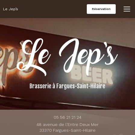
Aller
au
Le Jep’s
Réservation
contenu
principal
Brasserie
à Fargues-Saint-Hilaire
05 56 21 21 24
48 avenue de l'Entre Deux Mer
33370 Fargues-Saint-Hilaire