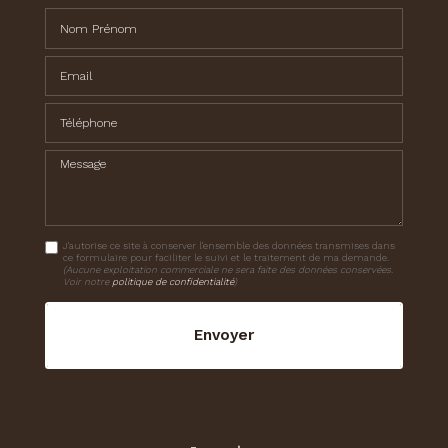
Nom Prénom
Email
Téléphone
Message
J'autorise ce site à conserver l'ensemble des données transmises dans
ce formulaire pour faciliter le suivi et le traitement de ma demande.
(Aucune exploitation commerciale ne sera faite des données conservées.
Voir notre
politique de confidentialité
)