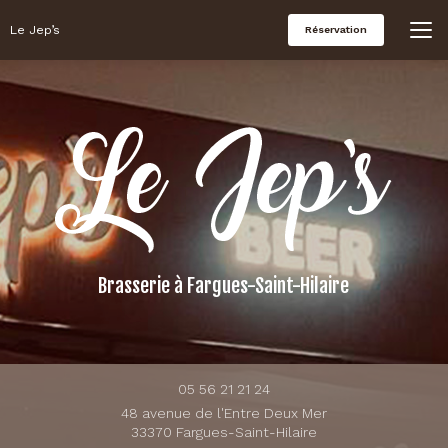
Aller
au
Le Jep’s
Réservation
contenu
principal
Brasserie
à Fargues-Saint-Hilaire
05 56 21 21 24
48 avenue de l'Entre Deux Mer
33370 Fargues-Saint-Hilaire