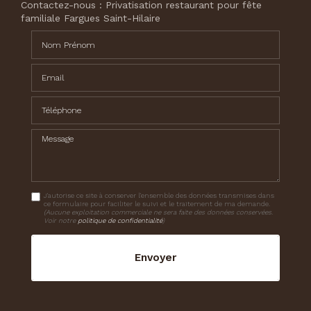
Contactez-nous : Privatisation restaurant pour fête
familiale Fargues Saint-Hilaire
Nom Prénom
Email
Téléphone
Message
J'autorise ce site à conserver l'ensemble des données transmises dans
ce formulaire pour faciliter le suivi et le traitement de ma demande.
(Aucune exploitation commerciale ne sera faite des données conservées.
Voir notre
politique de confidentialité
)