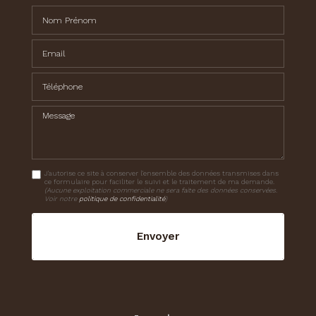
Nom Prénom
Email
Téléphone
Message
J'autorise ce site à conserver l'ensemble des données transmises dans
ce formulaire pour faciliter le suivi et le traitement de ma demande.
(Aucune exploitation commerciale ne sera faite des données conservées.
Voir notre
politique de confidentialité
)