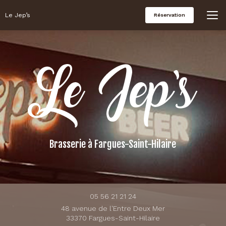
Aller
au
Le Jep’s
Réservation
contenu
principal
Brasserie
à Fargues-Saint-Hilaire
05 56 21 21 24
48 avenue de l'Entre Deux Mer
33370 Fargues-Saint-Hilaire