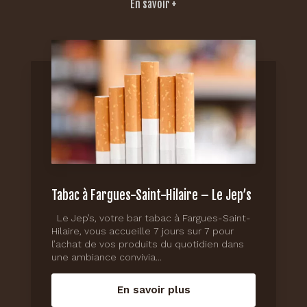
En savoir +
Tabac à Fargues-Saint-Hilaire – Le Jep’s
Le Jep’s, votre bar tabac à Fargues-Saint-
Hilaire, vous accueille 7 jours sur 7 pour
l’achat de vos produits du quotidien dans
une ambiance convivia...
En savoir plus