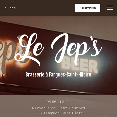
Aller
au
Le Jep’s
Réservation
contenu
principal
Brasserie
à Fargues-Saint-Hilaire
05 56 21 21 24
48 avenue de l'Entre Deux Mer
33370 Fargues-Saint-Hilaire