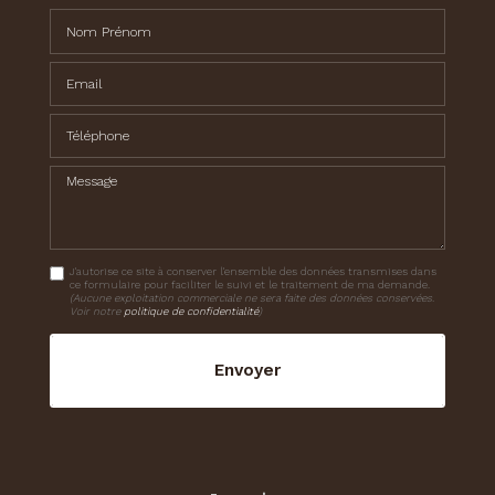
Nom Prénom
Email
Téléphone
Message
J'autorise ce site à conserver l'ensemble des données transmises dans
ce formulaire pour faciliter le suivi et le traitement de ma demande.
(Aucune exploitation commerciale ne sera faite des données conservées.
Voir notre
politique de confidentialité
)