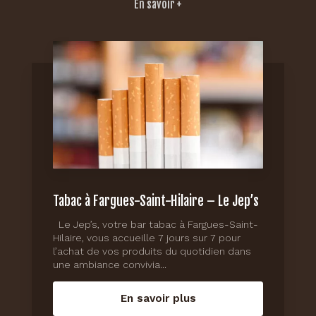
En savoir +
Tabac à Fargues-Saint-Hilaire – Le Jep’s
Le Jep’s, votre bar tabac à Fargues-Saint-
Hilaire, vous accueille 7 jours sur 7 pour
l’achat de vos produits du quotidien dans
une ambiance convivia...
En savoir plus