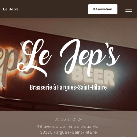
Aller
au
Le Jep’s
Réservation
contenu
principal
Brasserie
à Fargues-Saint-Hilaire
05 56 21 21 24
48 avenue de l'Entre Deux Mer
33370 Fargues-Saint-Hilaire