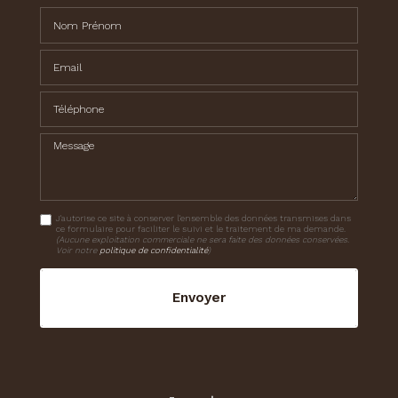
Nom Prénom
Email
Téléphone
Message
J'autorise ce site à conserver l'ensemble des données transmises dans
ce formulaire pour faciliter le suivi et le traitement de ma demande.
(Aucune exploitation commerciale ne sera faite des données conservées.
Voir notre
politique de confidentialité
)