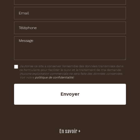
Email
Téléphone
Message
J'autorise ce site à conserver l'ensemble des données transmises dans
ce formulaire pour faciliter le suivi et le traitement de ma demande.
(Aucune exploitation commerciale ne sera faite des données conservées.
Voir notre
politique de confidentialité
)
En savoir +