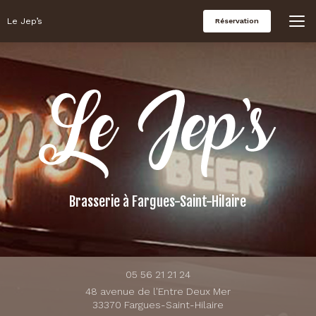
Aller
au
Le Jep’s
Réservation
contenu
principal
Brasserie
à Fargues-Saint-Hilaire
05 56 21 21 24
48 avenue de l'Entre Deux Mer
33370 Fargues-Saint-Hilaire