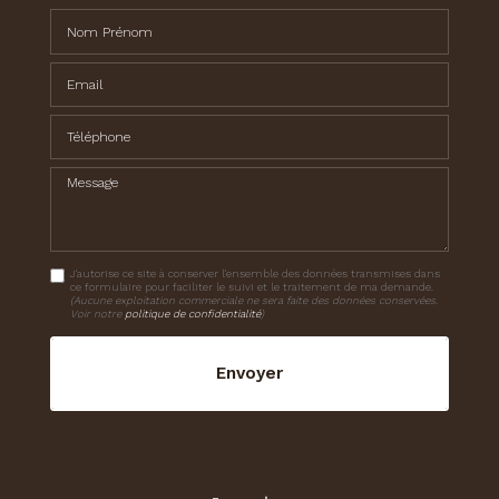
Nom Prénom
Email
Téléphone
Message
J'autorise ce site à conserver l'ensemble des données transmises dans
ce formulaire pour faciliter le suivi et le traitement de ma demande.
(Aucune exploitation commerciale ne sera faite des données conservées.
Voir notre
politique de confidentialité
)