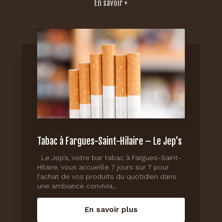
En savoir +
Tabac à Fargues-Saint-Hilaire – Le Jep’s
Le Jep’s, votre bar tabac à Fargues-Saint-
Hilaire, vous accueille 7 jours sur 7 pour
l’achat de vos produits du quotidien dans
une ambiance convivia...
En savoir plus