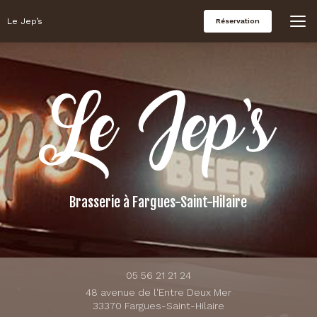
Aller
au
Le Jep’s
Réservation
contenu
principal
Brasserie
à Fargues-Saint-Hilaire
05 56 21 21 24
48 avenue de l'Entre Deux Mer
33370 Fargues-Saint-Hilaire