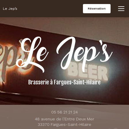
Aller
au
Le Jep’s
Réservation
contenu
principal
Brasserie
à Fargues-Saint-Hilaire
05 56 21 21 24
48 avenue de l'Entre Deux Mer
33370 Fargues-Saint-Hilaire