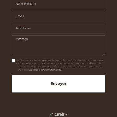
Nom Prénom
Email
Téléphone
Message
J'autorise ce site à conserver l'ensemble des données transmises dans
ce formulaire pour faciliter le suivi et le traitement de ma demande.
(Aucune exploitation commerciale ne sera faite des données conservées.
Voir notre
politique de confidentialité
)
En savoir +