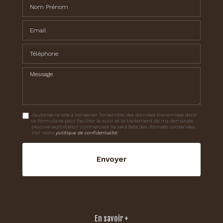
Nom Prénom
Email
Téléphone
Message
J'autorise ce site à conserver l'ensemble des données transmises dans
ce formulaire pour faciliter le suivi et le traitement de ma demande.
(Aucune exploitation commerciale ne sera faite des données conservées.
Voir notre
politique de confidentialité
)
En savoir +