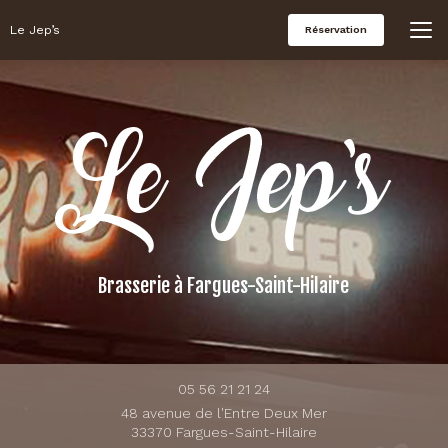
Aller
au
Le Jep’s
Réservation
contenu
principal
Brasserie
à Fargues-Saint-Hilaire
05 56 21 21 24
48 avenue de l'Entre Deux Mer
33370 Fargues-Saint-Hilaire