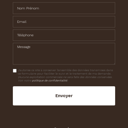
Nom Prénom
Email
Téléphone
Message
J'autorise ce site à conserver l'ensemble des données transmises dans
ce formulaire pour faciliter le suivi et le traitement de ma demande.
(Aucune exploitation commerciale ne sera faite des données conservées.
Voir notre
politique de confidentialité
)