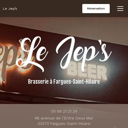
Aller
au
Le Jep’s
Réservation
contenu
principal
Brasserie
à Fargues-Saint-Hilaire
05 56 21 21 24
48 avenue de l'Entre Deux Mer
33370 Fargues-Saint-Hilaire