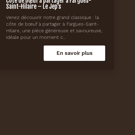
Côte de bœuf à partager à Fargues-
Saint-Hilaire – Le Jep’s
Venez découvrir notre grand classique : la
côte de bœuf à partager à Fargues-Saint-
Hilaire, une pièce généreuse et savoureuse,
idéale pour un moment c...
En savoir plus