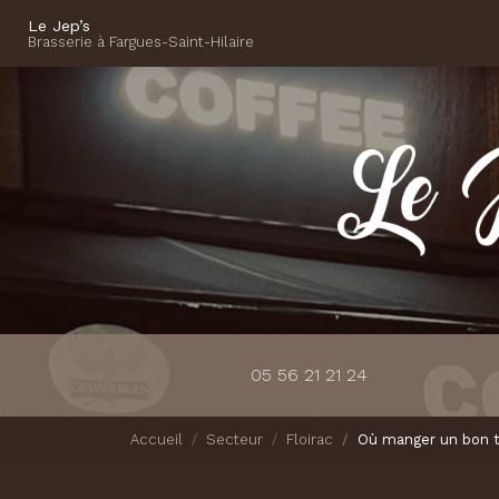
Navigation principale
Aller
Le Jep’s
au
Brasserie à Fargues-Saint-Hilaire
contenu
principal
05 56 21 21 24
Accueil
Secteur
Floirac
Où manger un bon ta