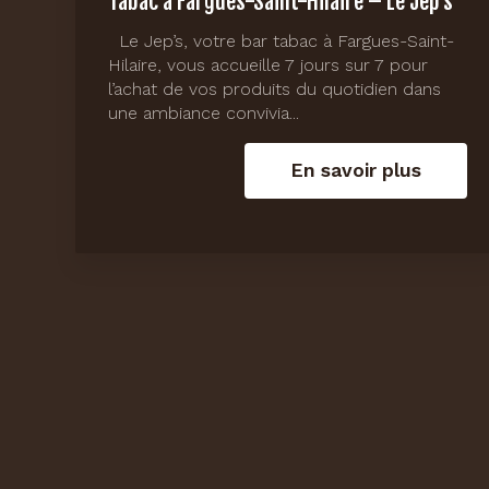
Tabac à Fargues-Saint-Hilaire – Le Jep’s
Le Jep’s, votre bar tabac à Fargues-Saint-
Hilaire, vous accueille 7 jours sur 7 pour
l’achat de vos produits du quotidien dans
une ambiance convivia...
En savoir plus