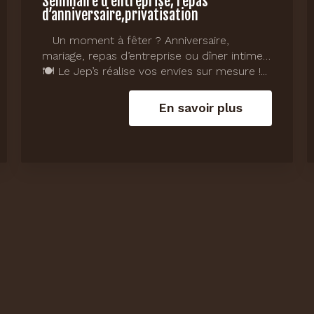
Séminaire d'entreprise, repas
d’anniversaire,privatisation
Un moment à fêter ? Anniversaire,
mariage, repas d’entreprise ou dîner intime…
🍽️ Le Jep’s réalise vos envies sur mesure !...
En savoir plus