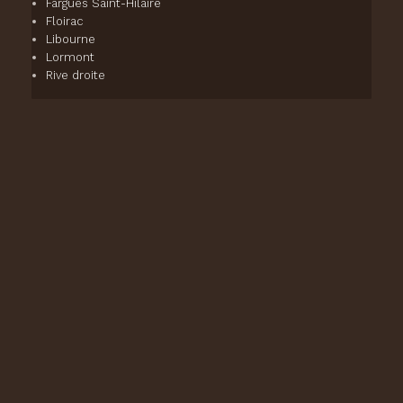
Fargues Saint-Hilaire
Floirac
Libourne
Lormont
Rive droite