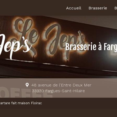
Accueil
Brasserie
B
Brasserie
à Far
48 avenue de l'Entre Deux Mer
33370 Fargues-Saint-Hilaire
rtare fait maison Floirac