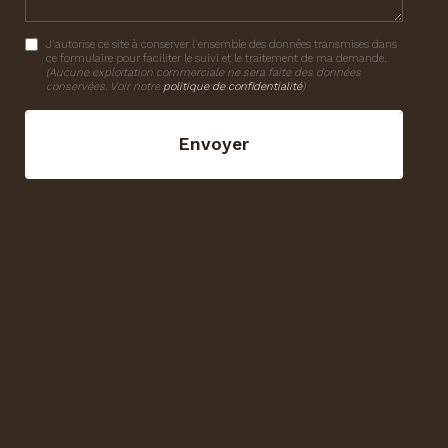
J'autorise ce site à conserver l'ensemble des données transmises dans
ce formulaire pour faciliter le suivi et le traitement de ma demande.
(Aucune exploitation commerciale ne sera faite des données
conservées. Voir notre
politique de confidentialité
)