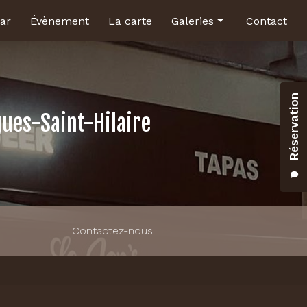
ar
Évènement
La carte
Galeries
Contact
Brasserie
Bar
Réservation
Salle pour évènement
gues-Saint-Hilaire
Contactez-nous