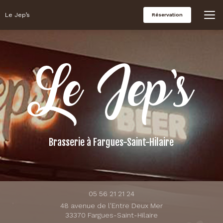
Aller
au
Le Jep’s
Réservation
contenu
principal
Brasserie
à Fargues-Saint-Hilaire
05 56 21 21 24
48 avenue de l'Entre Deux Mer
33370 Fargues-Saint-Hilaire