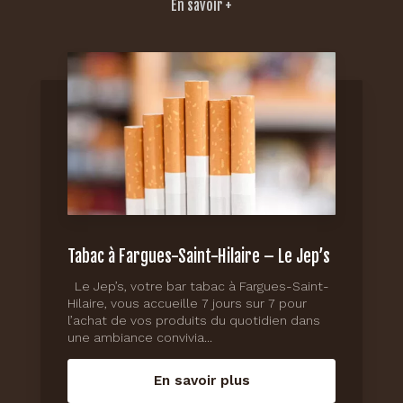
En savoir +
Tabac à Fargues-Saint-Hilaire – Le Jep’s
Le Jep’s, votre bar tabac à Fargues-Saint-
Hilaire, vous accueille 7 jours sur 7 pour
l’achat de vos produits du quotidien dans
une ambiance convivia...
En savoir plus