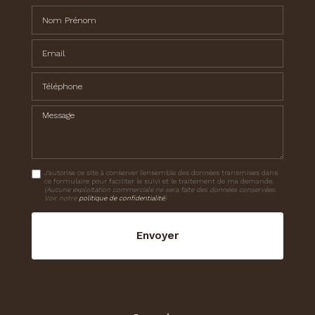
Nom Prénom
Email
Téléphone
Message
J'autorise ce site à conserver l'ensemble des données transmises dans
ce formulaire pour faciliter le suivi et le traitement de ma demande.
(Aucune exploitation commerciale ne sera faite des données conservées.
Voir notre
politique de confidentialité
)