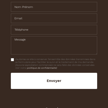
Nom Prénom
Email
Téléphone
Message
J'autorise ce site à conserver l'ensemble des données transmises dans
ce formulaire pour faciliter le suivi et le traitement de ma demande.
(Aucune exploitation commerciale ne sera faite des données conservées.
Voir notre
politique de confidentialité
)