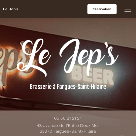
Aller
au
Le Jep’s
Réservation
contenu
principal
Brasserie
à Fargues-Saint-Hilaire
05 56 21 21 24
48 avenue de l'Entre Deux Mer
33370 Fargues-Saint-Hilaire