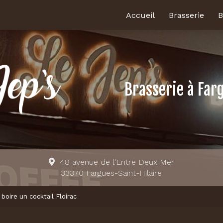
Accueil
Brasserie
B
Brasserie
à Far
48 avenue de l'Entre Deux Mer
33370 Fargues-Saint-Hilaire
boire un cocktail Floirac