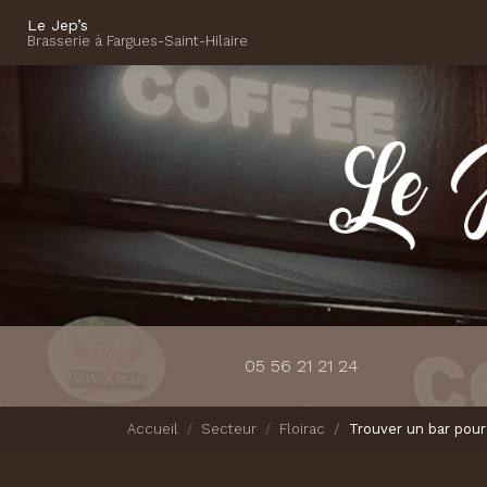
Navigation principale
Aller
Le Jep’s
au
Brasserie à Fargues-Saint-Hilaire
contenu
principal
05 56 21 21 24
Accueil
Secteur
Floirac
Trouver un bar pour 