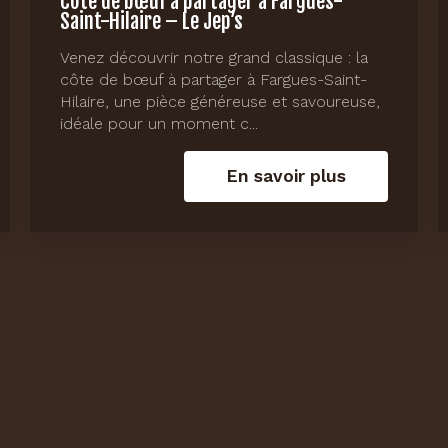
Côte de bœuf à partager à Fargues-
Saint-Hilaire – Le Jep’s
Venez découvrir notre grand classique : la
côte de bœuf à partager à Fargues-Saint-
Hilaire, une pièce généreuse et savoureuse,
idéale pour un moment c...
En savoir plus