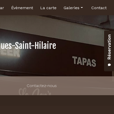
ar
Évènement
La carte
Galeries
Contact
Brasserie
Bar
Réservation
Salle pour évènement
gues-Saint-Hilaire
Contactez-nous