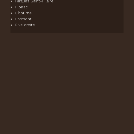
Fargues Saint-Hilaire
Floirac
Libourne
Lormont
Rive droite