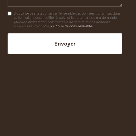
J'autorise ce site à conserver l'ensemble des données transmises dans
ce formulaire pour faciliter le suivi et le traitement de ma demande.
(Aucune exploitation commerciale ne sera faite des données
conservées. Voir notre
politique de confidentialité
)