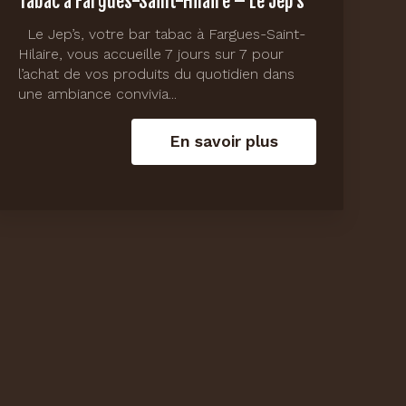
Tabac à Fargues-Saint-Hilaire – Le Jep’s
Le Jep’s, votre bar tabac à Fargues-Saint-
Hilaire, vous accueille 7 jours sur 7 pour
l’achat de vos produits du quotidien dans
une ambiance convivia...
En savoir plus