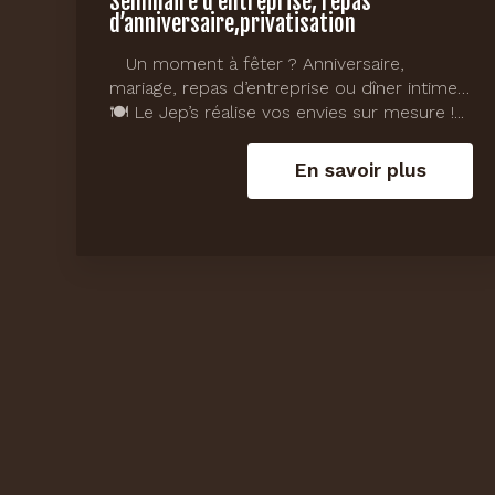
Séminaire d'entreprise, repas
d’anniversaire,privatisation
Un moment à fêter ? Anniversaire,
mariage, repas d’entreprise ou dîner intime…
🍽️ Le Jep’s réalise vos envies sur mesure !...
En savoir plus